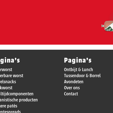
gina’s
Pagina’s
erworst
Ontbijt & Lunch
erbare worst
Tussendoor & Borrel
relsnacks
Avondeten
kworst
Over ons
ltijdcomponenten
Contact
anistische producten
ere patés
entespreads