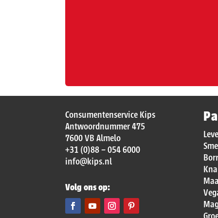
Pa
Consumentenservice Kips
Antwoordnummer 475
Lev
7600 VB Almelo
Sme
+31 (0)88 – 054 6000
Bor
info@kips.nl
Kna
Maa
Volg ons op:
Veg
Mag
Gro