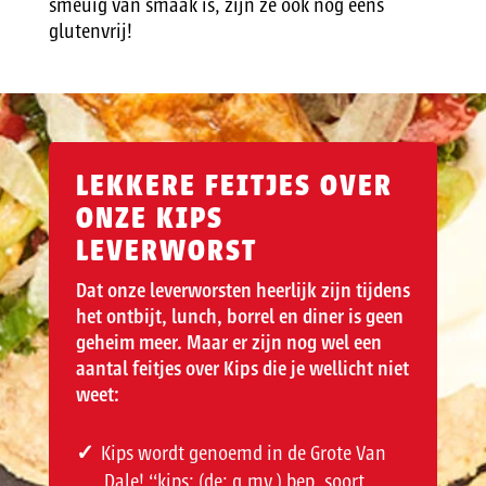
smeuïg van smaak is, zijn ze ook nog eens
glutenvrij!
LEKKERE FEITJES OVER
ONZE KIPS
LEVERWORST
Dat onze leverworsten heerlijk zijn tijdens
het ontbijt, lunch, borrel en diner is geen
geheim meer. Maar er zijn nog wel een
aantal feitjes over Kips die je wellicht niet
weet:
Kips wordt genoemd in de Grote Van
Dale! “kips: (de; g.mv.) bep. soort