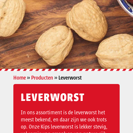
Home
»
Producten
»
Leverworst
LEVERWORST
In ons assortiment is de leverworst het
meest bekend, en daar zijn we ook trots
op. Onze Kips leverworst is lekker stevig,