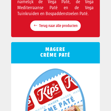
namelijk de Vega Paté, de Vega
Mediterraanse Paté en de Vega
Tuinkruiden en Bospaddenstoelen Paté.
Terug naar alle producten
MAGERE
CRÈME PATÉ