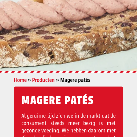
Home
»
Producten
»
Magere patés
MAGERE PATÉS
Al geruime tijd zien we in de markt dat de
consument steeds meer bezig is met
gezonde voeding. We hebben daarom met