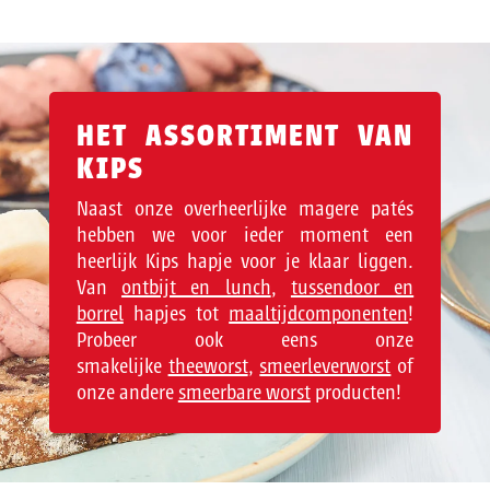
HET ASSORTIMENT VAN
KIPS
Naast onze overheerlijke magere patés
hebben we voor ieder moment een
heerlijk Kips hapje voor je klaar liggen.
Van
ontbijt en lunch
,
tussendoor en
borrel
hapjes tot
maaltijdcomponenten
!
Probeer ook eens onze
smakelijke
theeworst
,
smeerleverworst
of
onze andere
smeerbare worst
producten!