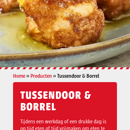
Home
»
Producten
»
Tussendoor & Borrel
TUSSENDOOR &
BORREL
Tijdens een werkdag of een drukke dag is
op tijd eten of tijd vrijmaken om eten te