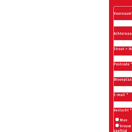
Voornaam
Achterna
Straat + H
Postcode
Woonplaa
E-mail
*
Geslacht
*
Man
Vrouw
Leeftijd