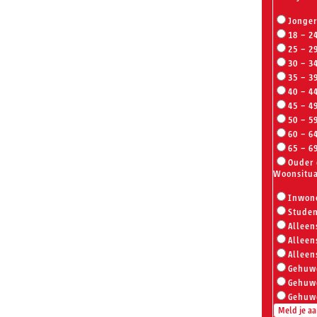
Jonger
18 – 2
25 – 2
30 – 3
35 – 3
40 – 4
45 – 4
50 – 5
60 – 6
65 – 6
Ouder 
Woonsitu
Inwone
Stude
Alleen
Alleen
Alleen
Gehuw
Gehuw
Gehuw
Meld je aa