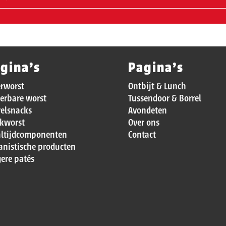
gina’s
Pagina’s
erworst
Ontbijt & Lunch
erbare worst
Tussendoor & Borrel
relsnacks
Avondeten
kworst
Over ons
ltijdcomponenten
Contact
anistische producten
ere patés