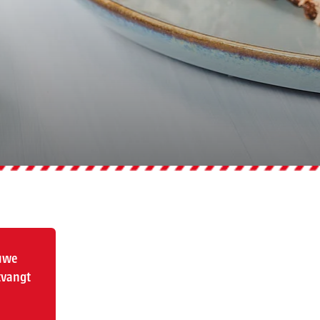
euwe
tvangt