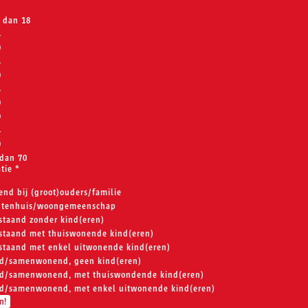
 dan 18
4
9
4
9
4
9
9
4
9
dan 70
atie
*
nd bij (groot)ouders/familie
ntenhuis/woongemeenschap
staand zonder kind(eren)
staand met thuiswonende kind(eren)
staand met enkel uitwonende kind(eren)
d/samenwonend, geen kind(eren)
d/samenwonend, met thuiswondende kind(eren)
d/samenwonend, met enkel uitwonende kind(eren)
n!