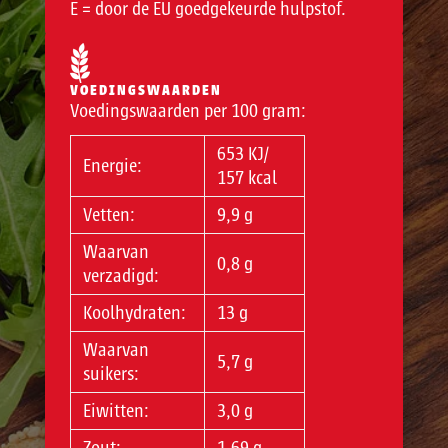
E = door de EU goedgekeurde hulpstof.
VOEDINGSWAARDEN
Voedingswaarden per 100 gram:
653 KJ/
Energie:
157 kcal
Vetten:
9,9 g
Waarvan
0,8 g
verzadigd:
Koolhydraten:
13 g
Waarvan
5,7 g
suikers:
Eiwitten:
3,0 g