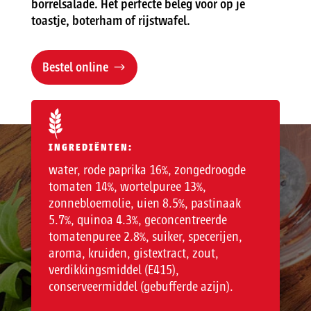
borrelsalade. Het perfecte beleg voor op je
toastje, boterham of rijstwafel.
Bestel online
INGREDIËNTEN:
water, rode paprika 16%, zongedroogde
tomaten 14%, wortelpuree 13%,
zonnebloemolie, uien 8.5%, pastinaak
5.7%, quinoa 4.3%, geconcentreerde
tomatenpuree 2.8%, suiker, specerijen,
aroma, kruiden, gistextract, zout,
verdikkingsmiddel (E415),
conserveermiddel (gebufferde azijn).