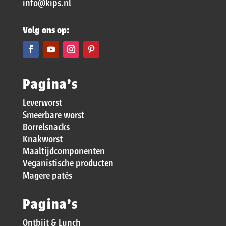
info@kips.nl
Volg ons op:
Pagina’s
Leverworst
Smeerbare worst
Borrelsnacks
Knakworst
Maaltijdcomponenten
Veganistische producten
Magere patés
Pagina’s
Ontbijt & Lunch