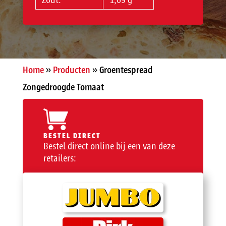
Zout:
1,69 g
Home
»
Producten
»
Groentespread
Zongedroogde Tomaat
BESTEL DIRECT
Bestel direct online bij een van deze
retailers: