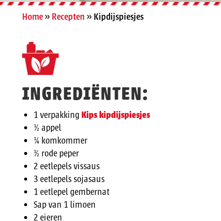
Home
»
Recepten
»
Kipdijspiesjes
INGREDIËNTEN:
1 verpakking
Kips kipdijspiesjes
½ appel
¼ komkommer
½ rode peper
2 eetlepels vissaus
3 eetlepels sojasaus
1 eetlepel gembernat
Sap van 1 limoen
2 eieren