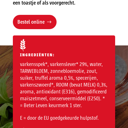
een toastje of als voorgerecht.
Bestel online
INGREDIËNTEN:
varkensspek*, varkenslever* 29%, water,
TARWEBLOEM, zonnebloemolie, zout,
suiker, truffel aroma 0,5%, specerijen,
varkenszwoerd*, ROOM (bevat MELK) 0,3%,
aroma, antioxidant (E316), gemodificeerd
maïszetmeel, conserveermiddel (E250). *
= Beter Leven keurmerk 1 ster.
E = door de EU goedgekeurde hulpstof.