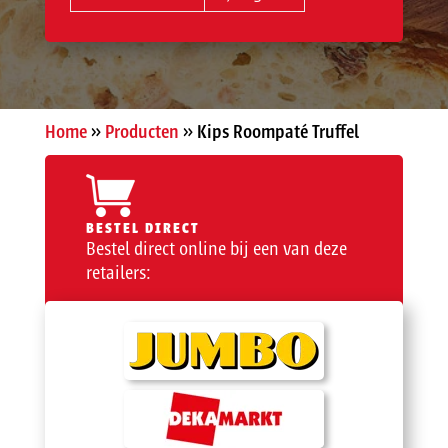
Home
»
Producten
»
Kips Roompaté Truffel
BESTEL DIRECT
Bestel direct online bij een van deze
retailers: