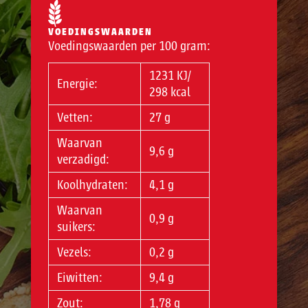
VOEDINGSWAARDEN
Voedingswaarden per 100 gram:
1231 KJ/
Energie:
298 kcal
Vetten:
27 g
Waarvan
9,6 g
verzadigd:
Koolhydraten:
4,1 g
Waarvan
0,9 g
suikers:
Vezels:
0,2 g
Eiwitten:
9,4 g
Zout:
1,78 g