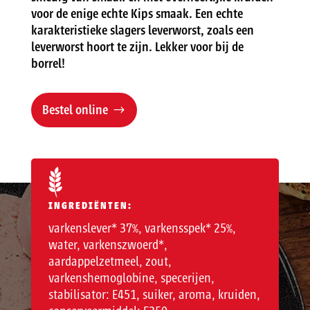
voor de enige echte Kips smaak. Een echte
karakteristieke slagers leverworst, zoals een
leverworst hoort te zijn. Lekker voor bij de
borrel!
Bestel online
INGREDIËNTEN:
varkenslever* 37%, varkensspek* 25%,
water, varkenszwoerd*,
aardappelzetmeel, zout,
varkenshemoglobine, specerijen,
stabilisator: E451, suiker, aroma, kruiden,