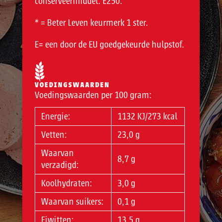
conserveermiddel: E250.
* = Beter Leven keurmerk 1 ster.
E= een door de EU goedgekeurde hulpstof.
VOEDINGSWAARDEN
Voedingswaarden per 100 gram:
Energie:
1132 KJ/273 kcal
Vetten:
23,0 g
Waarvan
8,7 g
verzadigd:
Koolhydraten:
3,0 g
Waarvan suikers:
0,1 g
Eiwitten:
13,5 g