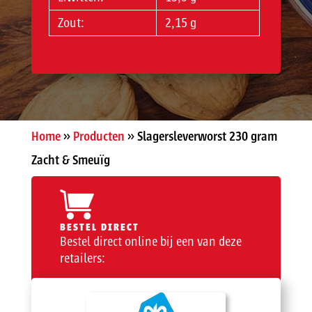
Zout:
2,15 g
Home
»
Producten
»
Slagersleverworst 230 gram
Zacht & Smeuïg
BESTEL DIRECT
Bestel direct online bij een van deze
retailers: