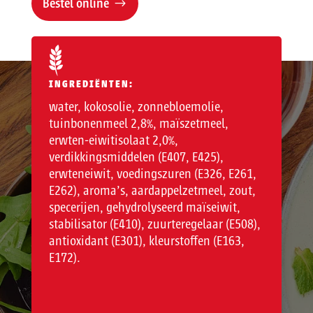
Bestel online
INGREDIËNTEN:
water, kokosolie, zonnebloemolie,
tuinbonenmeel 2,8%, maïszetmeel,
erwten-eiwitisolaat 2,0%,
verdikkingsmiddelen (E407, E425),
erwteneiwit, voedingszuren (E326, E261,
E262), aroma’s, aardappelzetmeel, zout,
specerijen, gehydrolyseerd maïseiwit,
stabilisator (E410), zuurteregelaar (E508),
antioxidant (E301), kleurstoffen (E163,
E172).