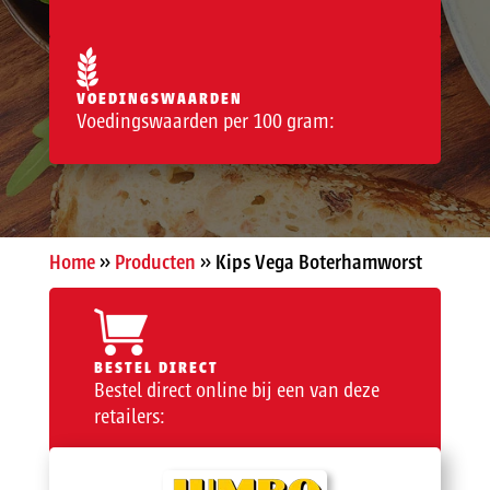
VOEDINGSWAARDEN
Voedingswaarden per 100 gram:
Home
»
Producten
»
Kips Vega Boterhamworst
BESTEL DIRECT
Bestel direct online bij een van deze
retailers: