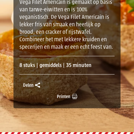
Vega Filet Americain is gemaakt op basis
van tarwe-eiwitten en is 100%
veganistisch. De Vega Filet Americain is
lekker fris van smaak en heerlijk op
brood, een cracker of rijstwafel.
Combineer het met lekkere kruiden en
specerijen en maak er een echt feest van.
8 stuks | gemiddels | 35 minuten
Delen
Printen