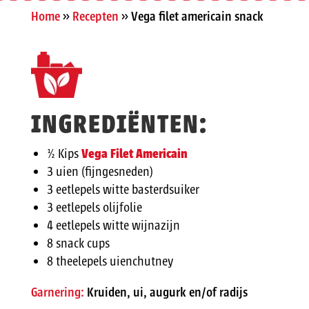
Home
»
Recepten
»
Vega filet americain snack
INGREDIËNTEN:
½ Kips
Vega Filet Americain
3 uien (fijngesneden)
3 eetlepels witte basterdsuiker
3 eetlepels olijfolie
4 eetlepels witte wijnazijn
8 snack cups
8 theelepels uienchutney
Garnering:
Kruiden, ui, augurk en/of radijs