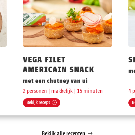
VEGA FILET
S
AMERICAIN SNACK
me
met een chutney van ui
2 personen | makkelijk | 15 minuten
4 
Bekijk recept
B
Bekijk alle recepten