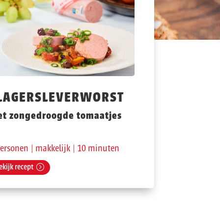
LAGERSLEVERWORST
t zongedroogde tomaatjes
personen | makkelijk | 10 minuten
ekijk recept