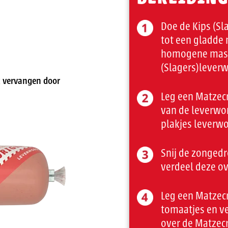
Doe de Kips (Sl
tot een gladde 
homogene massa
(Slagers)leverw
ok vervangen door
Leg een Matzecr
van de leverwor
plakjes leverwo
Snij de zonged
verdeel deze ov
Leg een Matzec
tomaatjes en v
over de Matzecr