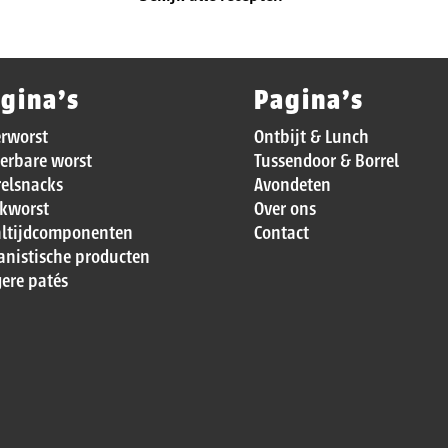
gina’s
Pagina’s
erworst
Ontbijt & Lunch
erbare worst
Tussendoor & Borrel
relsnacks
Avondeten
kworst
Over ons
ltijdcomponenten
Contact
anistische producten
ere patés