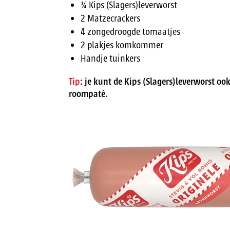
¼ Kips (Slagers)leverworst
2 Matzecrackers
4 zongedroogde tomaatjes
2 plakjes komkommer
Handje tuinkers
Tip
: je kunt de Kips (Slagers)leverworst o
roompaté.