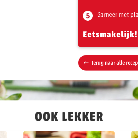
Garneer met pl
Eetsmakelijk!
Terug naar alle rece
OOK LEKKER