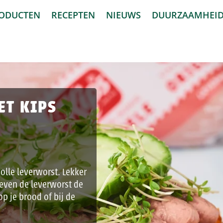
ODUCTEN
RECEPTEN
NIEUWS
DUURZAAMHEI
ET KIPS
olle leverworst. Lekker
geven de leverworst de
op je brood of bij de