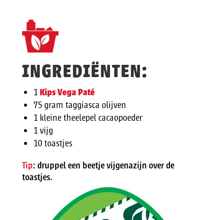
INGREDIËNTEN:
1
Kips Vega Paté
75 gram taggiasca olijven
1 kleine theelepel cacaopoeder
1 vijg
10 toastjes
Tip
: druppel een beetje vijgenazijn over de
toastjes.