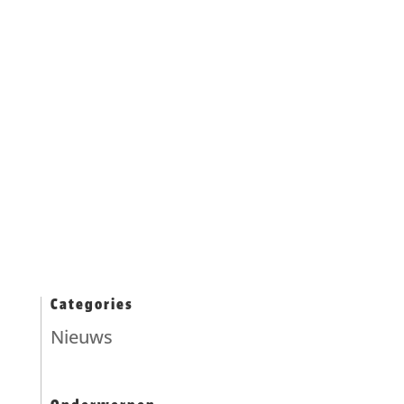
Kips staat voor oer-Hollands
ongecompliceerd genieten van kwaliteit.
Categories
Nieuws