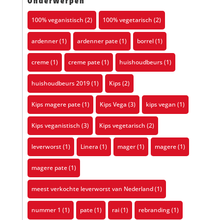
Onderwerpen
100% veganistisch
(2)
100% vegetarisch
(2)
ardenner
(1)
ardenner pate
(1)
borrel
(1)
creme
(1)
creme pate
(1)
huishoudbeurs
(1)
huishoudbeurs 2019
(1)
Kips
(2)
Kips magere pate
(1)
Kips Vega
(3)
kips vegan
(1)
Kips veganistisch
(3)
Kips vegetarisch
(2)
leverworst
(1)
Linera
(1)
mager
(1)
magere
(1)
magere pate
(1)
meest verkochte leverworst van Nederland
(1)
nummer 1
(1)
pate
(1)
rai
(1)
rebranding
(1)