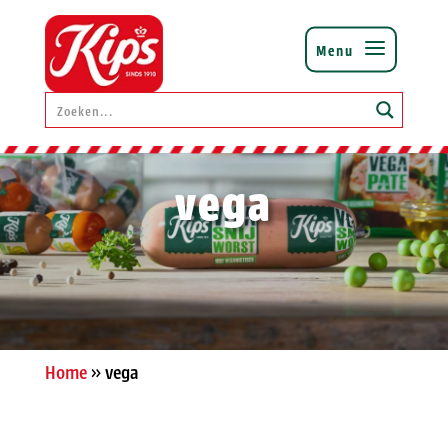
vega
Home
»
vega