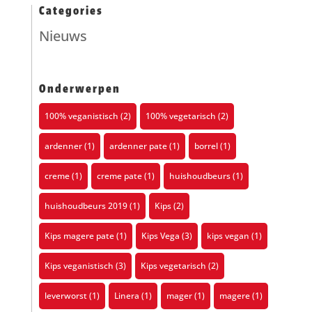
Categories
Nieuws
Onderwerpen
100% veganistisch
(2)
100% vegetarisch
(2)
ardenner
(1)
ardenner pate
(1)
borrel
(1)
creme
(1)
creme pate
(1)
huishoudbeurs
(1)
huishoudbeurs 2019
(1)
Kips
(2)
Kips magere pate
(1)
Kips Vega
(3)
kips vegan
(1)
Kips veganistisch
(3)
Kips vegetarisch
(2)
leverworst
(1)
Linera
(1)
mager
(1)
magere
(1)