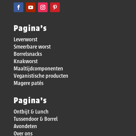
Pagina’s
Leverworst
Smeerbare worst
Borrelsnacks
Knakworst
Maaltijdcomponenten
Veganistische producten
Magere patés
Pagina’s
Ontbijt & Lunch
Tussendoor & Borrel
Avondeten
Over ons