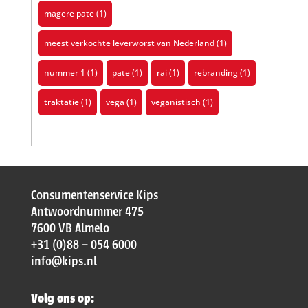
magere pate
(1)
meest verkochte leverworst van Nederland
(1)
nummer 1
(1)
pate
(1)
rai
(1)
rebranding
(1)
traktatie
(1)
vega
(1)
veganistisch
(1)
Consumentenservice Kips
Antwoordnummer 475
7600 VB Almelo
+31 (0)88 – 054 6000
info@kips.nl
Volg ons op: