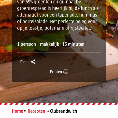
van 59% groenten en quinoa. De
groentespread is heerlijk bij de lunch als
alternatief voor een tapenade, hummus
of borrelsalade. Het perfecte beleg voor
op je toastje, boterham of rijstwafel.
1 persoon | makkelijk| 15 minuten
Delen
Printen
Home
»
Recepten
»
Clubsandwich