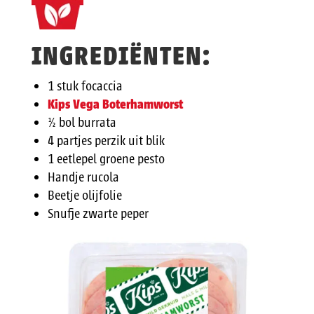
INGREDIËNTEN:
1 stuk focaccia
Kips Vega Boterhamworst
½ bol burrata
4 partjes perzik uit blik
1 eetlepel groene pesto
Handje rucola
Beetje olijfolie
Snufje zwarte peper