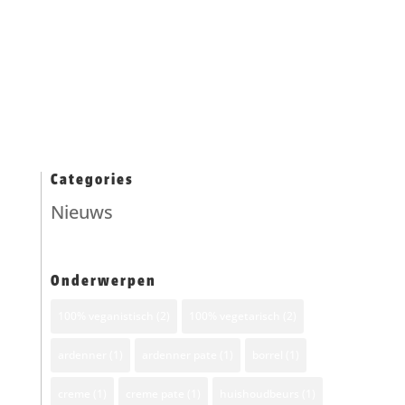
van soja-eiwitten. In de Vega Paté zitten
geen dierlijke producten waardoor hij 100%
plantaardig...
Categories
Nieuws
Onderwerpen
100% veganistisch
(2)
100% vegetarisch
(2)
ardenner
(1)
ardenner pate
(1)
borrel
(1)
creme
(1)
creme pate
(1)
huishoudbeurs
(1)