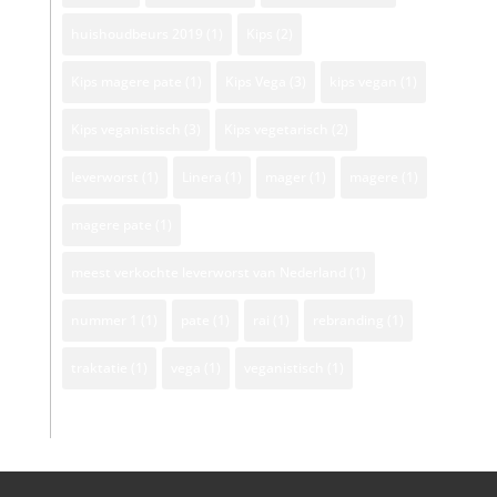
huishoudbeurs 2019
(1)
Kips
(2)
Kips magere pate
(1)
Kips Vega
(3)
kips vegan
(1)
Kips veganistisch
(3)
Kips vegetarisch
(2)
leverworst
(1)
Linera
(1)
mager
(1)
magere
(1)
magere pate
(1)
meest verkochte leverworst van Nederland
(1)
nummer 1
(1)
pate
(1)
rai
(1)
rebranding
(1)
traktatie
(1)
vega
(1)
veganistisch
(1)